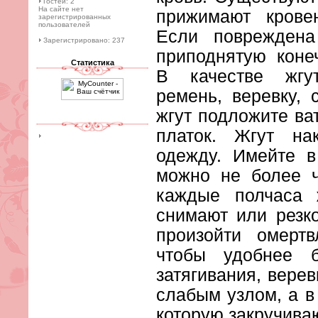
Гостей: 2
На сайте нет
прижимают кровен
зарегистрированных
пользователей
Если повреждена
Зарегистрировано: 237
приподнятую коне
Статистика
В качестве жгу
ремень, веревку, 
жгут подложите ва
платок. Жгут н
одежду. Имейте в
можно не более ч
каждые полчаса 
снимают или резк
произойти омертв
чтобы удобнее б
затягивания, вере
слабым узлом, а в
которую закручиваю