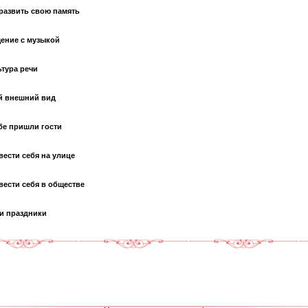
 развить свою память
ение с музыкой
ьтура речи
й внешний вид
бе пришли гости
вести себя на улице
вести себя в обществе
и праздники