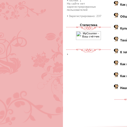
Гостей: 1
На сайте нет
Как
зарегистрированных
пользователей
Зарегистрировано: 237
Общ
Статистика
Кул
Тво
К те
Как 
Как 
Наш