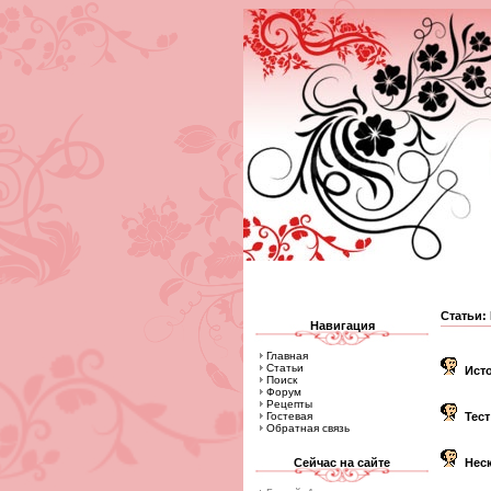
Статьи
Навигация
Главная
Статьи
Ист
Поиск
Форум
Рецепты
Гостевая
Тест
Обратная связь
Сейчас на сайте
Нес