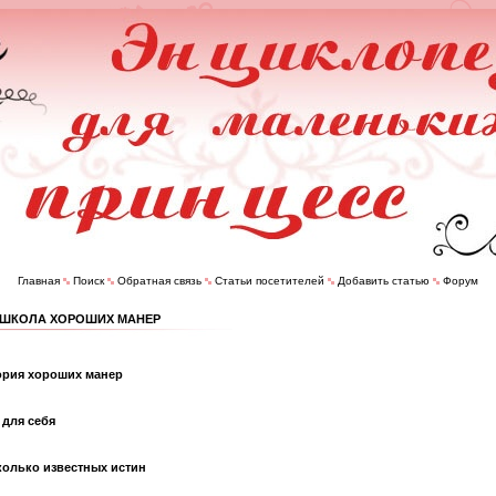
Главная
Поиск
Обратная связь
Статьи посетителей
Добавить статью
Форум
: ШКОЛА ХОРОШИХ МАНЕР
ория хороших манер
 для себя
колько известных истин